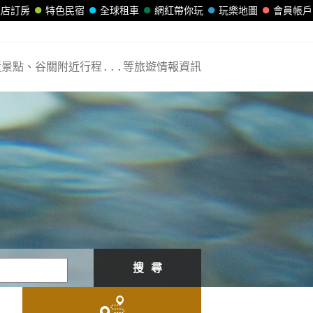
飯店訂房
特色民宿
全球租車
網紅帶你玩
玩樂地圖
會員帳戶
景點、谷關附近行程...等旅遊情報資訊
搜 尋