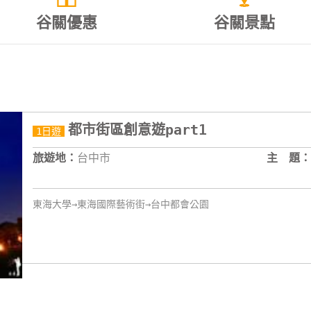
谷關優惠
谷關景點
都市街區創意遊part1
1日遊
旅遊地：
台中市
主 題：
東海大學→東海國際藝術街→台中都會公園