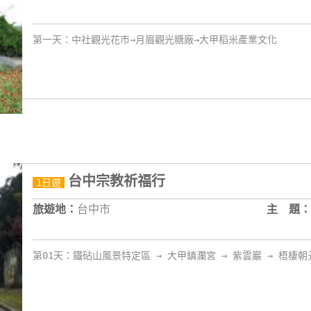
第一天：中社觀光花市→月眉觀光糖廠→大甲稻米產業文化
台中宗教祈福行
1日遊
旅遊地：
台中市
主 題：
第01天：鐵砧山風景特定區 → 大甲鎮瀾宮 → 紫雲巖 → 梧棲朝