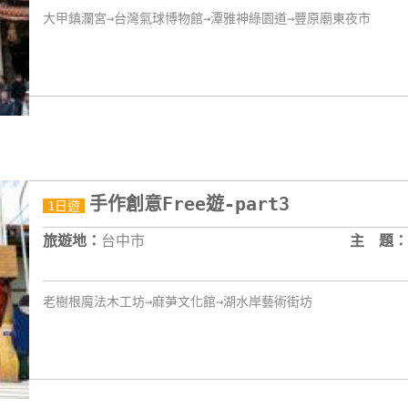
大甲鎮瀾宮→台灣氣球博物館→潭雅神綠園道→豐原廟東夜市
手作創意Free遊-part3
1日遊
旅遊地：
台中市
主 題：
老樹根魔法木工坊→麻芛文化館→湖水岸藝術街坊