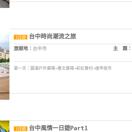
台中時尚潮流之旅
1日遊
旅遊地：
台中市
主 題：
第一天：圓滿戶外廣場→惠文廣場→彩虹眷村→逢甲夜市
台中風情一日遊Part1
1日遊