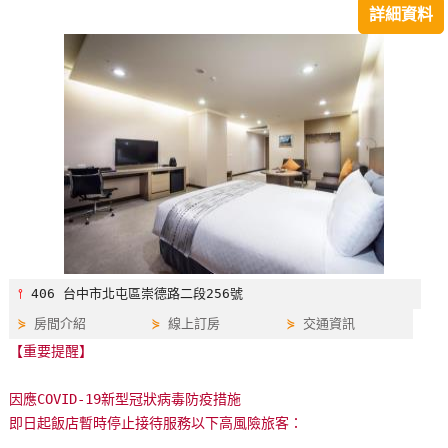
詳細資料
特
色
民
宿
全
球
租
車
⫯
406 台中市北屯區崇德路二段256號
網
⋟
房間介紹
⋟
線上訂房
⋟
交通資訊
紅
【重要提醒】
帶
你
因應COVID-19新型冠狀病毒防疫措施
玩
即日起飯店暫時停止接待服務以下高風險旅客：