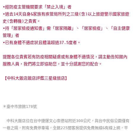
玩
•經防疫主管機關要求「禁止入境」者
樂
•過去14天自身&家族有疾管局所列之三級(含)以上旅遊警示國家旅遊
地
史(含轉機)之貴賓。
圖
•持「居家檢疫通知書」需「居家隔離」、「居家檢疫」、「自主健康
管理」者
顧
•已有身體不適症狀且體溫超過37.5度者。
客
服
提醒各位貴賓若有防疫相關疑慮或有身體不適情況，請主動告知館內
務
服務人員，我們將立即協助您，並十分感謝您的配合。
【中科大飯店飯店評鑑三星級旅店】
顧
客
滿
意
＊臺中市旅館178號
度
中科大飯店位在台中捷運文心崇德站附近300公尺，與台中民俗公園僅有
一巷之隔，附有免費停車場，全館225間客房提供免費無線&有線上網，平
訂