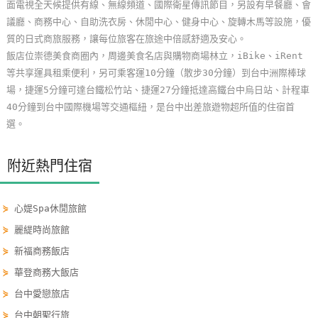
面電視全天候提供有線、無線頻道、國際衛星傳訊節目，另設有早餐廳、會
單
議廳、商務中心、自助洗衣房、休閒中心、健身中心、旋轉木馬等設施，優
管
質的日式商旅服務，讓每位旅客在旅途中倍感舒適及安心。
理
飯店位崇德美食商圈內，周邊美食名店與購物商場林立，iBike、iRent
等共享運具租乘便利，另可乘客運10分鐘（散步30分鐘）到台中洲際棒球
場，捷運5分鐘可達台鐵松竹站、捷運27分鐘抵達高鐵台中烏日站、計程車
會
40分鐘到台中國際機場等交通樞紐，是台中出差旅遊物超所值的住宿首
員
選。
帳
戶
附近熱門住宿
客
⋟
心媞Spa休閒旅館
服
⋟
麗緹時尚旅館
聯
絡
⋟
新福商務飯店
單
⋟
華登商務大飯店
⋟
台中愛戀旅店
⋟
台中朝聖行旅
Line