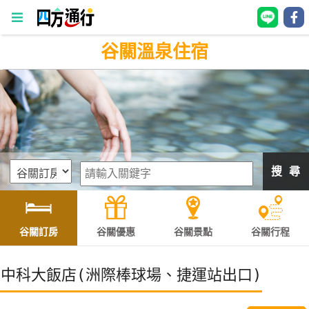
谷關溫泉住宿
四
方
通
行
訂
房
搜 尋
台
灣
訂
谷關訂房
谷關優惠
谷關景點
谷關行程
房
中科大飯店(洲際棒球場、捷運站出口)
直接跟飯店訂房
HOT