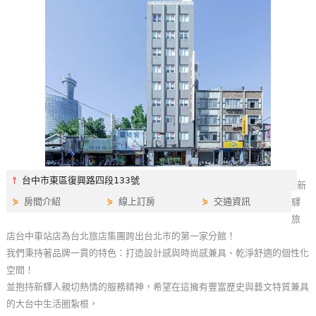
特
色
民
宿
全
球
租
車
⫯
台中市東區復興路四段133號
新
⋟
房間介紹
⋟
線上訂房
⋟
交通資訊
驛
網
旅
紅
店台中車站店為台北旅店集團跨出台北市的第一家分館！
帶
我們秉持著品牌一貫的特色：打造設計感與時尚感兼具、乾淨舒適的個性化
你
空間！
玩
並抱持新驛人親切熱情的服務精神，希望在這擁有豐富歷史與藝文特質兼具
的大台中生活圈紮根，