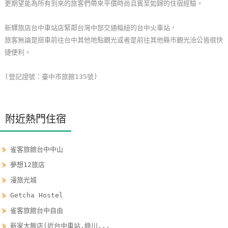
更期望能為所有到來的旅客們帶來平價時尚且賓至如歸的住宿經驗。
玩
樂
新驛旅店台中車站店緊鄰台灣中部交通樞紐的台中火車站，
地
旅客無論是搭車前往台中其他地點觀光或者是前往其他縣市觀光洽公皆很快
圖
捷便利。
顧
(登記證號：臺中市旅館135號)
客
服
務
附近熱門住宿
顧
⋟
雀客旅館台中中山
客
⋟
夢想12旅店
滿
意
⋟
漫旅光城
度
⋟
Getcha Hostel
⋟
雀客旅館台中自由
⋟
新家大飯店(近台中車站,綠川...
訂