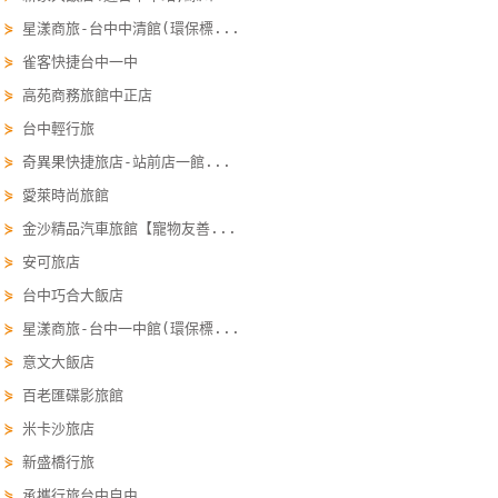
單
⋟
星漾商旅-台中中清館(環保標...
管
⋟
雀客快捷台中一中
理
⋟
高苑商務旅館中正店
⋟
台中輕行旅
會
⋟
奇異果快捷旅店-站前店一館...
員
⋟
愛萊時尚旅館
帳
⋟
金沙精品汽車旅館【寵物友善...
戶
⋟
安可旅店
⋟
台中巧合大飯店
客
⋟
星漾商旅-台中一中館(環保標...
服
⋟
意文大飯店
聯
絡
⋟
百老匯碟影旅館
單
⋟
米卡沙旅店
⋟
新盛橋行旅
Line
⋟
承攜行旅台中自由