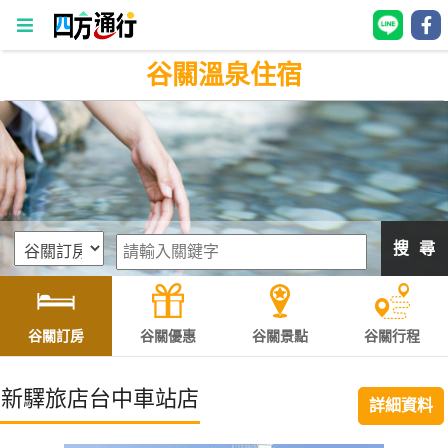
谷關溫泉住宿
四
方
通
行
訂
房
搜 尋
台
灣
訂
谷關訂房
谷關優惠
谷關景點
谷關行程
房
新驛旅店台中車站店
詳細資料
直接跟飯店訂房
HOT