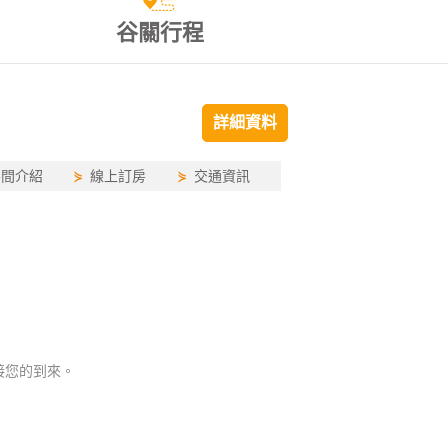
谷關行程
詳細資料
房間介紹
⋟
線上訂房
⋟
交通資訊
接您的到來。