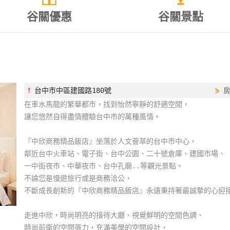
谷關優惠
谷關景點
⫯
台中市中區建國路180號
⋟
在車水馬龍的繁華都市，找到怡然寧靜的舒適空間，
讓您悠然自得盡情體驗台中市的萬種風情。
『中欣商務精品飯店』坐落於人文薈萃的台中市中心，
鄰近台中火車站、電子街、台中公園、二十號倉庫、建國市場、
一中街夜市、中華夜市、台中孔廟..等觀光景點。
不論您是慢遊旅行或是商務洽公，
不斷成長創新的『中欣商務精品飯店』永遠秉持著最誠摯的心迎
走進中欣，時尚明亮的接待大廳、視覺鮮明的空間色調、
時尚前衛的空間張力，充滿美學的空間設計，