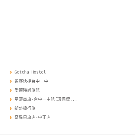
，
⋟
Getcha Hostel
⋟
雀客快捷台中一中
⋟
愛萊時尚旅館
⋟
星漾商旅-台中一中館(環保標...
⋟
新盛橋行旅
⋟
奇異果旅店-中正店