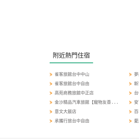
附近熱門住宿
⋟
雀客旅館台中中山
⋟
夢
⋟
雀客旅館台中自由
⋟
新
⋟
高苑商務旅館中正店
⋟
台
⋟
金沙精品汽車旅館【寵物友善...
⋟
安
⋟
意文大飯店
⋟
百
⋟
承攜行旅台中自由
⋟
愛