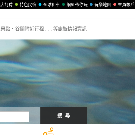
飯店訂房
特色民宿
全球租車
網紅帶你玩
玩樂地圖
會員帳戶
景點、谷關附近行程...等旅遊情報資訊
搜 尋