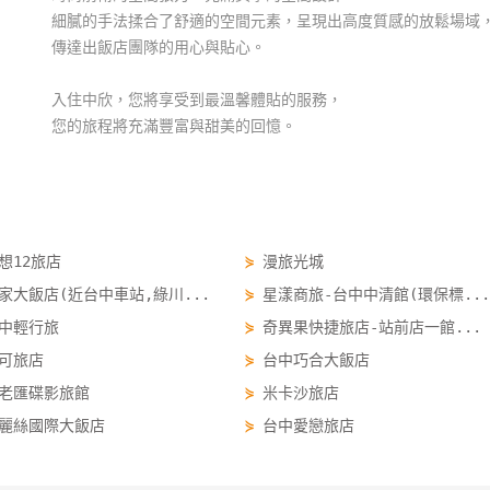
細膩的手法揉合了舒適的空間元素，呈現出高度質感的放鬆場域
傳達出飯店團隊的用心與貼心。
入住中欣，您將享受到最溫馨體貼的服務，
您的旅程將充滿豐富與甜美的回憶。
想12旅店
⋟
漫旅光城
家大飯店(近台中車站,綠川...
⋟
星漾商旅-台中中清館(環保標...
中輕行旅
⋟
奇異果快捷旅店-站前店一館...
可旅店
⋟
台中巧合大飯店
老匯碟影旅館
⋟
米卡沙旅店
麗絲國際大飯店
⋟
台中愛戀旅店