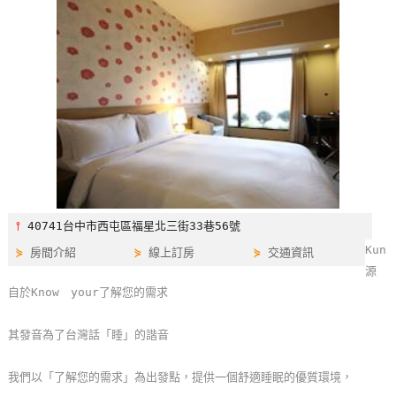
特
色
民
宿
全
球
租
車
⫯
40741台中市西屯區福星北三街33巷56號
Kun
⋟
房間介紹
⋟
線上訂房
⋟
交通資訊
網
源
紅
自於Know your了解您的需求
帶
你
其發音為了台灣話「睡」的諧音
玩
我們以「了解您的需求」為出發點，提供一個舒適睡眠的優質環境，