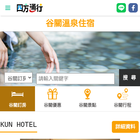
谷關溫泉住宿
四
方
通
行
訂
房
搜 尋
台
灣
訂
谷關訂房
谷關優惠
谷關景點
谷關行程
房
KUN HOTEL
詳細資料
直接跟飯店訂房
HOT