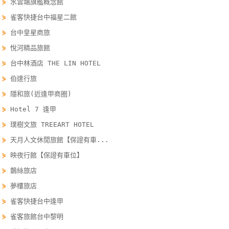
⋟
水雲端旗艦概念館
單
⋟
雀客快捷台中福星二館
管
⋟
台中皇星商旅
理
⋟
悅河精品旅館
⋟
台中林酒店 THE LIN HOTEL
會
⋟
伯達行旅
員
⋟
隱和旅(近逢甲商圈)
帳
戶
⋟
Hotel 7 逢甲
⋟
璞樹文旅 TREEART HOTEL
⋟
天月人文休閒旅館【保證有車...
客
服
⋟
映夜行館【保證有車位】
聯
⋟
鵲絲旅店
絡
⋟
夢樓旅店
單
⋟
雀客快捷台中逢甲
⋟
雀客旅館台中黎明
Line