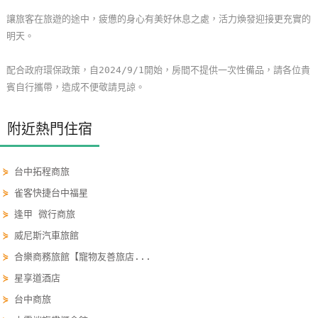
玩
讓旅客在旅遊的途中，疲憊的身心有美好休息之處，活力煥發迎接更充實的
樂
明天。
地
圖
配合政府環保政策，自2024/9/1開始，房間不提供一次性備品，請各位貴
賓自行攜帶，造成不便敬請見諒。
顧
客
附近熱門住宿
服
務
⋟
台中拓程商旅
⋟
雀客快捷台中福星
顧
⋟
逢甲 微行商旅
客
滿
⋟
威尼斯汽車旅館
意
⋟
合樂商務旅館【寵物友善旅店...
度
⋟
星享道酒店
⋟
台中商旅
訂