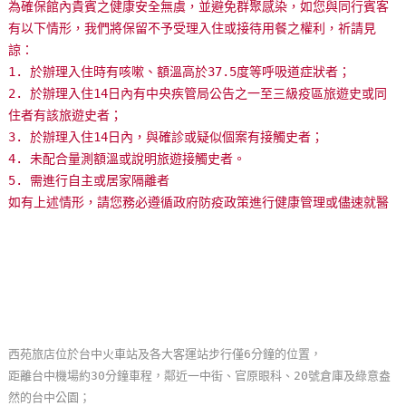
為確保館內貴賓之健康安全無虞，並避免群聚感染，如您與同行賓客
玩
有以下情形，我們將保留不予受理入住或接待用餐之權利，祈請見
樂
諒：
地
1. 於辦理入住時有咳嗽、額溫高於37.5度等呼吸道症狀者；
圖
2. 於辦理入住14日內有中央疾管局公告之一至三級疫區旅遊史或同
住者有該旅遊史者；
顧
3. 於辦理入住14日內，與確診或疑似個案有接觸史者；
客
4. 未配合量測額溫或說明旅遊接觸史者。
服
5. 需進行自主或居家隔離者
務
如有上述情形，請您務必遵循政府防疫政策進行健康管理或儘速就醫
顧
客
滿
意
度
西苑旅店位於台中火車站及各大客運站步行僅6分鐘的位置，
距離台中機場約30分鐘車程，鄰近一中街、官原眼科、20號倉庫及綠意盎
然的台中公園；
訂