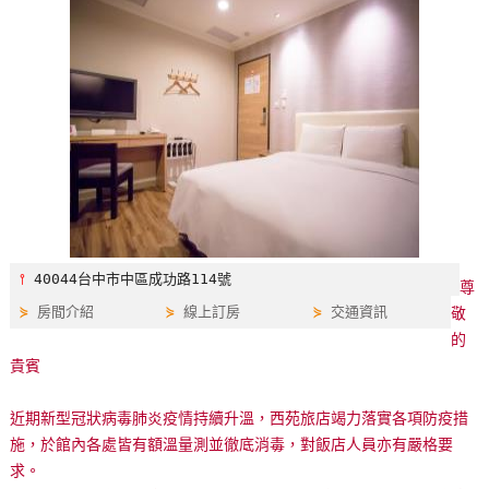
特
色
民
宿
全
球
租
車
⫯
40044台中市中區成功路114號
尊
⋟
房間介紹
⋟
線上訂房
⋟
交通資訊
敬
網
的
紅
貴賓
帶
你
近期新型冠狀病毒肺炎疫情持續升溫，西苑旅店竭力落實各項防疫措
玩
施，於館內各處皆有額溫量測並徹底消毒，對飯店人員亦有嚴格要
求。