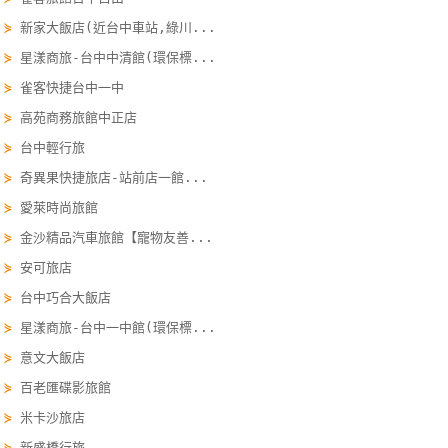
線
⋟
新家大飯店(近台中車站,綠川...
上
⋟
星漾商旅-台中中清館(環保標...
客
⋟
雀客快捷台中一中
服
⋟
高苑商務旅館中正店
⋟
台中輕行旅
紅
⋟
奇異果快捷旅店-站前店一館...
利
⋟
愛萊時尚旅館
查
詢
⋟
金沙精品汽車旅館【寵物友善...
⋟
安可旅店
⋟
台中巧合大飯店
訂
房
⋟
星漾商旅-台中一中館(環保標...
Q&A
⋟
意文大飯店
⋟
百老匯碟影旅館
⋟
米卡沙旅店
國
旅
⋟
新盛橋行旅