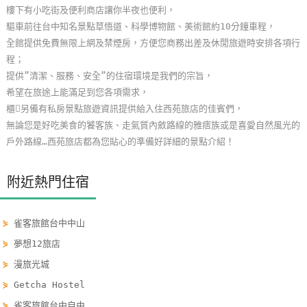
樓下有小吃街及便利商店讓你半夜也便利，
單
驅車前往台中知名景點草悟道、科學博物館、美術館約10分鐘車程，
管
全館提供免費無限上網及禁煙房，方便您商務出差及休閒旅遊時安排各項行
理
程；
提供”清潔、服務、安全”的住宿環境是我們的宗旨，
希望在旅途上能滿足到您各項需求，
會
櫃另備有私房景點旅遊資訊提供給入住西苑旅店的佳賓們，
員
無論您是好吃美食的饕客族、走氣質內斂路線的雅痞族或是喜愛自然風光的
帳
戶外路線…西苑旅店都為您貼心的準備好詳細的景點介紹！
戶
附近熱門住宿
客
服
⋟
雀客旅館台中中山
聯
絡
⋟
夢想12旅店
單
⋟
漫旅光城
⋟
Getcha Hostel
Line
⋟
雀客旅館台中自由