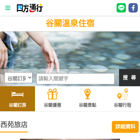
谷關溫泉住宿
四
方
通
行
訂
房
搜 尋
台
灣
訂
谷關訂房
谷關優惠
谷關景點
谷關行程
房
西苑旅店
詳細資料
直接跟飯店訂房
HOT