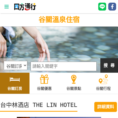
谷關溫泉住宿
四
方
通
行
訂
房
搜 尋
台
灣
訂
谷關訂房
谷關優惠
谷關景點
谷關行程
房
台中林酒店 THE LIN HOTEL
詳細資料
直接跟飯店訂房
HOT