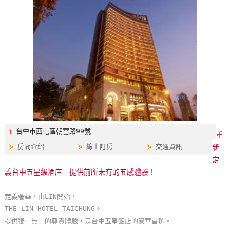
特
色
民
宿
全
球
租
車
⫯
台中市西屯區朝富路99號
重
⋟
房間介紹
⋟
線上訂房
⋟
交通資訊
新
網
定
紅
義台中五星級酒店 提供前所未有的五感體驗！
帶
你
定義奢華，由LIN開始，
玩
THE LIN HOTEL TAICHUNG。
提供獨一無二的尊貴體驗，是台中五星飯店的豪華首選。