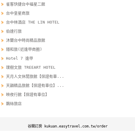
⋟
雀客快捷台中福星二館
單
⋟
台中皇星商旅
管
理
⋟
台中林酒店 THE LIN HOTEL
⋟
伯達行旅
⋟
沐蘭台中時尚精品旅館
會
員
⋟
隱和旅(近逢甲商圈)
帳
⋟
Hotel 7 逢甲
戶
⋟
璞樹文旅 TREEART HOTEL
⋟
天月人文休閒旅館【保證有車...
客
⋟
天韻精品旅館【保證有車位】...
服
⋟
映夜行館【保證有車位】
聯
⋟
鵲絲旅店
絡
單
谷關訂房 kukuan.easytravel.com.tw/order
Line