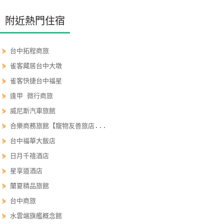
玩
附近熱門住宿
樂
地
圖
⋟
台中拓程商旅
⋟
雀客藏居台中大墩
顧
⋟
雀客快捷台中福星
客
服
⋟
逢甲 微行商旅
務
⋟
威尼斯汽車旅館
⋟
合樂商務旅館【寵物友善旅店...
顧
⋟
台中福華大飯店
客
⋟
日月千禧酒店
滿
⋟
星享道酒店
意
⋟
蘭夏精品旅館
度
⋟
台中商旅
⋟
水雲端旗艦概念館
訂